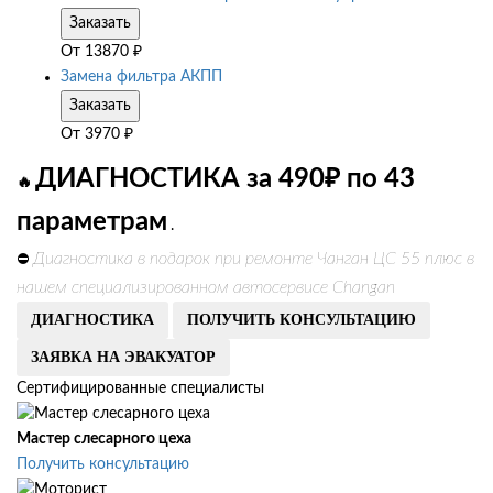
Заказать
От
13870
₽
Замена фильтра АКПП
Заказать
От
3970
₽
ДИАГНОСТИКА за 490₽ по 43
🔥
параметрам
.
Диагностика в подарок при ремонте Чанган ЦС 55 плюс в
⛔
нашем специализированном автосервисе Changan
ДИАГНОСТИКА
ПОЛУЧИТЬ КОНСУЛЬТАЦИЮ
ЗАЯВКА НА ЭВАКУАТОР
Сертифицированные специалисты
Мастер слесарного цеха
Получить консультацию