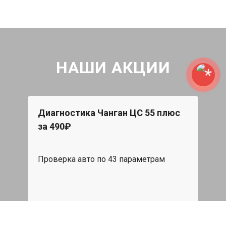
НАШИ АКЦИИ
Диагностика Чанган ЦС 55 плюс
Бес
за 490₽
s
При 
Star
Проверка авто по 43 параметрам
эвак
пода
539 руб
я
Записаться