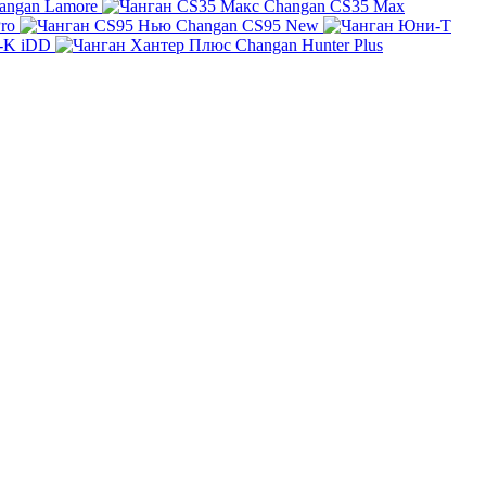
angan Lamore
Changan CS35 Max
ro
Changan CS95 New
-K iDD
Changan Hunter Plus