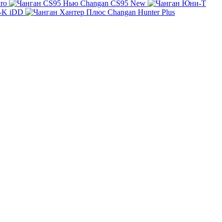
ro
Changan CS95 New
-K iDD
Changan Hunter Plus