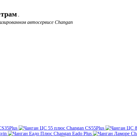
етрам
.
лизированном автосервисе Changan
CS35Plus
Changan CS55Plus
svin
Changan Eado Plus
Ch