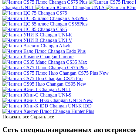
Changan CS75 Plus
Changan UNI-T
Changan UNI-S
Changan CS75
Changan CS35Plus
Changan CS55Plus
Changan CS85
Changan UNI-K
Changan UNI-V
Changan Alsvin
Changan Eado Plus
Changan Lamore
Changan CS35 Max
Changan CS75 Plus
Changan CS75 Plus New
Changan CS75 Pro
Changan CS95 New
Changan UNI-T
Changan UNI-S
Changan UNI-S New
Changan UNI-K iDD
Changan Hunter Plus
Показать все
Скрыть все
Сеть специализированных автосервисов