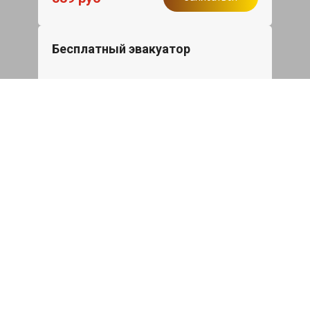
Бесплатный эвакуатор
При ремонте Changan CS55Plus ДВС,
эвакуация авто в пределах МКАД в
подарок.
Записаться
Сделаем дешевле
При калькуляции на руках из другого
сервиса - эти же работы и запчасти по