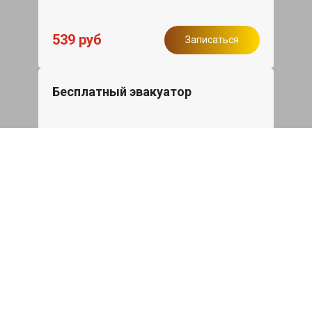
539 руб
Записаться
Бесплатный эвакуатор
При ремонте Changan CS55Plus ДВС,
эвакуация авто в пределах МКАД в
подарок.
Записаться
Сделаем дешевле