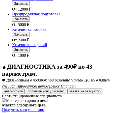
Заказать
От
12000
₽
Предпродажная подготовка
Заказать
От
5000
₽
Химчистка потолка
Заказать
От
2400
₽
Химчистка сидений
Заказать
От
1000
₽
ДИАГНОСТИКА за 490₽ по 43
🔥
параметрам
.
⛔
Диагностика в подарок при ремонте Чанган ЦС 85 в нашем
специализированном автосервисе Changan
диагностика
получить консультацию
заявка на эвакуатор
Сертифицированные специалисты
Мастер слесарного цеха
Получить консультацию