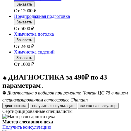
Заказать
От
12000
₽
Предпродажная подготовка
Заказать
От
5000
₽
Химчистка потолка
Заказать
От
2400
₽
Химчистка сидений
Заказать
От
1000
₽
ДИАГНОСТИКА за 490₽ по 43
🔥
параметрам
.
⛔
Диагностика в подарок при ремонте Чанган ЦС 75 в нашем
специализированном автосервисе Changan
диагностика
получить консультацию
заявка на эвакуатор
Сертифицированные специалисты
Мастер слесарного цеха
Получить консультацию