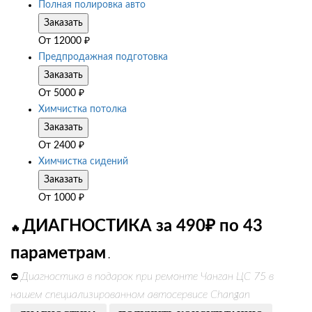
Полная полировка авто
Заказать
От
12000
₽
Предпродажная подготовка
Заказать
От
5000
₽
Химчистка потолка
Заказать
От
2400
₽
Химчистка сидений
Заказать
От
1000
₽
ДИАГНОСТИКА за 490₽ по 43
🔥
параметрам
.
Диагностика в подарок при ремонте Чанган ЦС 75 в
⛔
нашем специализированном автосервисе Changan