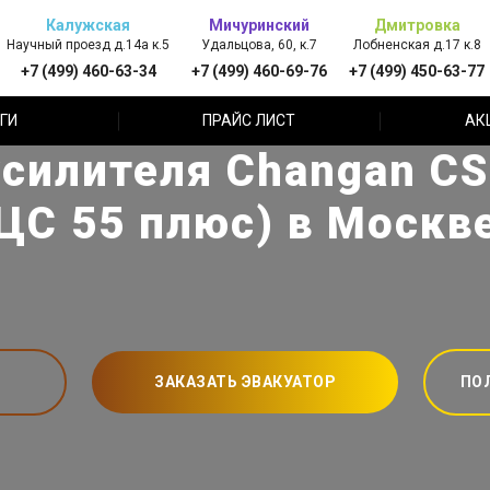
Калужская
Мичуринский
Дмитровка
Научный проезд д.14а к.5
Удальцова, 60, к.7
Лобненская д.17 к.8
+7 (499) 460-63-34
+7 (499) 460-69-76
+7 (499) 450-63-77
ГИ
ПРАЙС ЛИСТ
АК
силителя Changan CS
ЦС 55 плюс) в Москв
ЗАКАЗАТЬ ЭВАКУАТОР
ПО