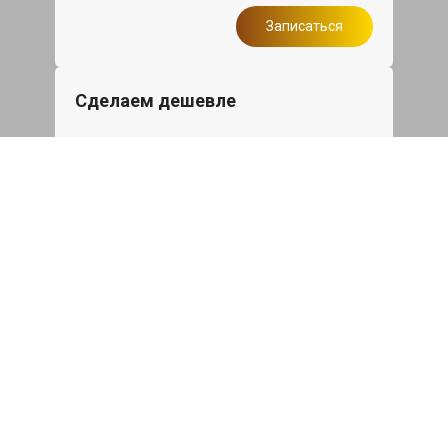
Записаться
Сделаем дешевле
При калькуляции на руках из другого
сервиса - эти же работы и запчасти по
более низкой цене
Записаться
Такси в подарок
При ремонте Чанган ЦС 55 плюс от 50