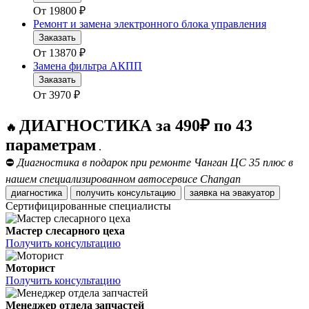
От
19800
₽
Ремонт и замена электронного блока управления
Заказать
От
13870
₽
Замена фильтра АКПП
Заказать
От
3970
₽
ДИАГНОСТИКА за 490₽ по 43
🔥
параметрам
.
⛔
Диагностика в подарок при ремонте Чанган ЦС 35 плюс в
нашем специализированном автосервисе Changan
диагностика
получить консультацию
заявка на эвакуатор
Сертифицированные специалисты
Мастер слесарного цеха
Получить консультацию
Моторист
Получить консультацию
Менеджер отдела запчастей