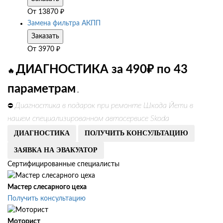
От
13870
₽
Замена фильтра АКПП
Заказать
От
3970
₽
ДИАГНОСТИКА за 490₽ по 43
🔥
параметрам
.
Диагностика в подарок при ремонте Шкода Йети в
⛔
нашем специализированном автосервисе Skoda
ДИАГНОСТИКА
ПОЛУЧИТЬ КОНСУЛЬТАЦИЮ
ЗАЯВКА НА ЭВАКУАТОР
Сертифицированные специалисты
Мастер слесарного цеха
Получить консультацию
Моторист