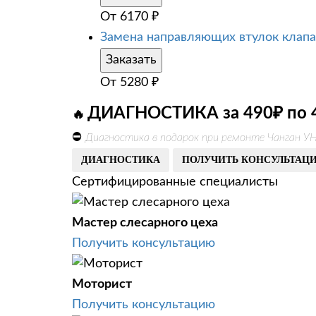
От
6170
₽
Замена направляющих втулок клап
Заказать
От
5280
₽
ДИАГНОСТИКА за 490₽ по 
🔥
⛔
Диагностика в подарок при ремонте Чанган У
ДИАГНОСТИКА
ПОЛУЧИТЬ КОНСУЛЬТАЦ
Сертифицированные специалисты
Мастер слесарного цеха
Получить консультацию
Моторист
Получить консультацию