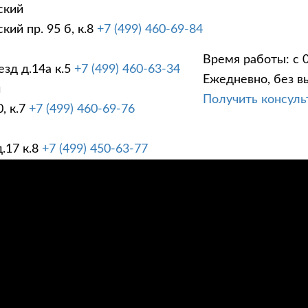
ский
ий пр. 95 б, к.8
+7 (499) 460-69-84
Время работы: с 0
зд д.14а к.5
+7 (499) 460-63-34
Ежедневно, без в
ГИ
ПРАЙС ЛИСТ
АК
й
Получить консул
, к.7
+7 (499) 460-69-76
.17 к.8
+7 (499) 450-63-77