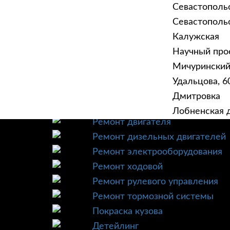
Севастополь
Севастопольск
Калужская
Научный прое
ГЛАВНАЯ
УСЛУ
Мичурински
Техническое обслуживание
Удальцова, 60
Диагностика
Дмитровка
Ремонт трансмиссии
Лобненская д
Ремонт двигателя
Ремонт дизельных двигателей
Ремонт электрооборудования
Ремонт ходовой
Ремонт рулевого управления
Ремонт тормозной системы
Покраска кузова
Детейлинг