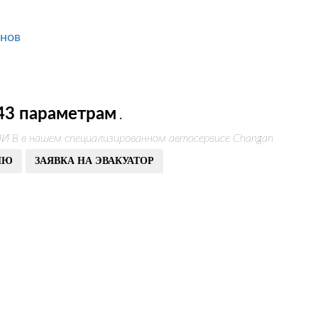
анов
43 параметрам
.
НИ В в нашем специализированном автосервисе Changan
ИЮ
ЗАЯВКА НА ЭВАКУАТОР