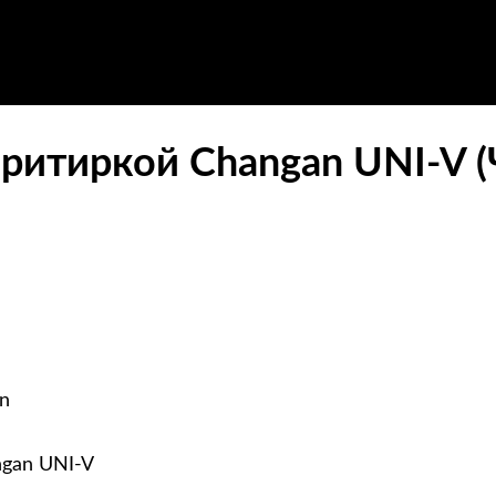
притиркой Changan UNI-V (
n
ngan UNI-V