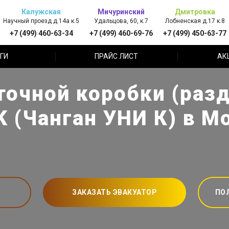
Калужская
Мичуринский
Дмитровка
Научный проезд д.14а к.5
Удальцова, 60, к.7
Лобненская д.17 к.8
+7 (499) 460-63-34
+7 (499) 460-69-76
+7 (499) 450-63-77
ГИ
ПРАЙС ЛИСТ
АК
точной коробки (разд
K (Чанган УНИ К) в М
ЗАКАЗАТЬ ЭВАКУАТОР
ПО