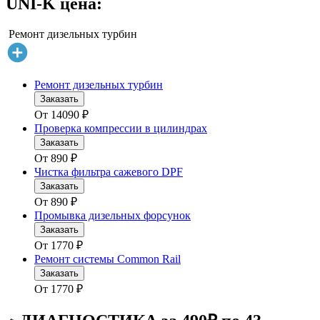
UNI-K цена:
Ремонт дизельных турбин
Ремонт дизельных турбин
Заказать
От
14090
₽
Проверка компрессии в цилиндрах
Заказать
От
890
₽
Чистка фильтра сажевого DPF
Заказать
От
890
₽
Промывка дизельных форсунок
Заказать
От
1770
₽
Ремонт системы Common Rail
Заказать
От
1770
₽