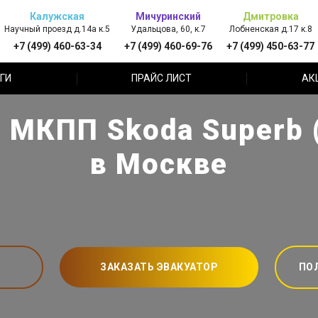
Калужская
Мичуринский
Дмитровка
Научный проезд д.14а к.5
Удальцова, 60, к.7
Лобненская д.17 к.8
+7 (499) 460-63-34
+7 (499) 460-69-76
+7 (499) 450-63-77
ГИ
ПРАЙС ЛИСТ
АК
в МКПП Skoda Superb 
в Москве
ЗАКАЗАТЬ ЭВАКУАТОР
ПО