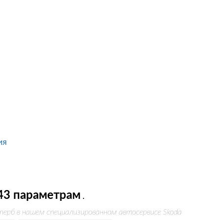
ия
43 параметрам
.
перб в нашем специализированном автосервисе Skoda