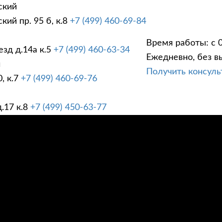
ский
ий пр. 95 б, к.8
+7 (499) 460-69-84
Время работы: с 0
зд д.14а к.5
+7 (499) 460-63-34
Ежедневно, без в
ГИ
ПРАЙС ЛИСТ
АК
й
Получить консул
, к.7
+7 (499) 460-69-76
.17 к.8
+7 (499) 450-63-77