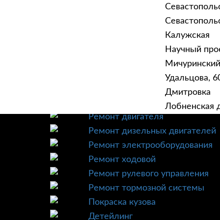
Севастополь
Севастопольск
Калужская
Научный прое
ГЛАВНАЯ
УСЛУ
Мичурински
Техническое обслуживание
Удальцова, 60
Диагностика
Дмитровка
Ремонт трансмиссии
Лобненская д
Ремонт двигателя
Ремонт дизельных двигателей
Ремонт электрооборудования
Ремонт ходовой
Ремонт рулевого управления
Ремонт тормозной системы
Покраска кузова
Детейлинг