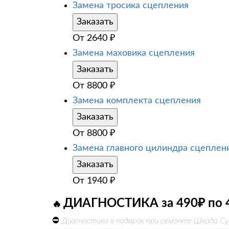
Замена тросика сцепления
Заказать
От
2640
₽
Замена маховика сцепления
Заказать
От
8800
₽
Замена комплекта сцепления
Заказать
От
8800
₽
Замена главного цилиндра сцеплен
Заказать
От
1940
₽
ДИАГНОСТИКА за 490₽ по 
🔥
⛔
Диагностика в подарок при ремонте Шкода Су