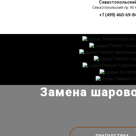
Севастопольски
Севастопольский пр. 95 б
+7 (499) 460-69-8
ГЛАВНАЯ
УСЛ
Техническое об
Ремонт тран
Ремонт дизельных
Ремонт хо
Ремонт тормозн
Детейл
Замена ст
Замена шарово
ДИАГНОСТИКА