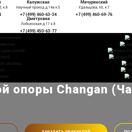
й
Калужская
Мичуринский
, к.8
Научный проезд д.14а к.5
Удальцова, 60, к.7
4
+7 (499) 460-63-34
+7 (499) 460-69-76
Дмитровка
Лобненская д.17 к.8
+7 (499) 450-63-77
УГИ
ПРАЙС ЛИСТ
АКЦ
служивание
смиссии
 двигателей
Ре
довой
Р
ой системы
инг
екол
й опоры Changan (Ча
ЗАКАЗАТЬ ЭВАКУАТОР
ПО