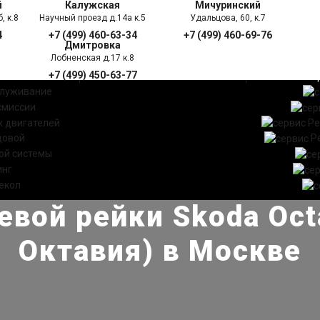
й
Калужская
Мичуринский
, к.8
Научный проезд д.14а к.5
Удальцова, 60, к.7
4
+7 (499) 460-63-34
+7 (499) 460-69-76
Дмитровка
Лобненская д.17 к.8
+7 (499) 450-63-77
УГИ
ПРАЙС ЛИСТ
АКЦ
служивание
смиссии
 двигателей
Ре
довой
Р
ой системы
инг
екол
евой рейки Skoda Oct
Октавия) в Москве