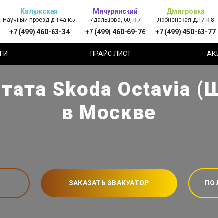
Калужская
Мичуринский
Дмитровка
Научный проезд д.14а к.5
Удальцова, 60, к.7
Лобненская д.17 к.8
+7 (499) 460-63-34
+7 (499) 460-69-76
+7 (499) 450-63-77
ГИ
ПРАЙС ЛИСТ
АК
тата Skoda Octavia (
в Москве
ЗАКАЗАТЬ ЭВАКУАТОР
ПО