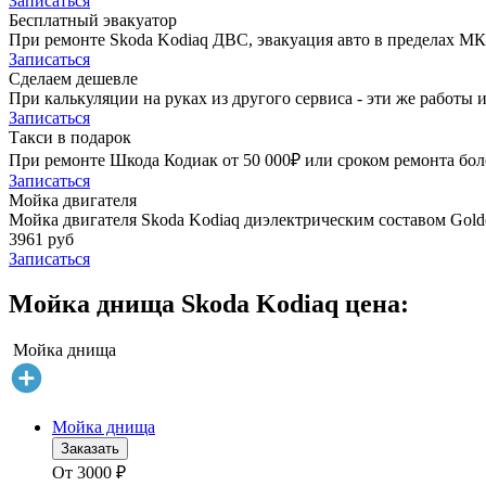
Записаться
Бесплатный эвакуатор
При ремонте Skoda Kodiaq ДВС, эвакуация авто в пределах М
Записаться
Сделаем дешевле
При калькуляции на руках из другого сервиса - эти же работы и
Записаться
Такси в подарок
При ремонте Шкода Кодиак от 50 000₽ или сроком ремонта боле
Записаться
Мойка двигателя
Мойка двигателя Skoda Kodiaq диэлектрическим составом Golde
3961 руб
Записаться
Мойка днища Skoda Kodiaq цена:
Мойка днища
Мойка днища
Заказать
От
3000
₽