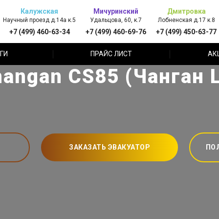
Калужская
Мичуринский
Дмитровка
Научный проезд д.14а к.5
Удальцова, 60, к.7
Лобненская д.17 к.8
+7 (499) 460-63-34
+7 (499) 460-69-76
+7 (499) 450-63-77
ГИ
ПРАЙС ЛИСТ
АК
angan CS85 (Чанган 
ЗАКАЗАТЬ ЭВАКУАТОР
ПО