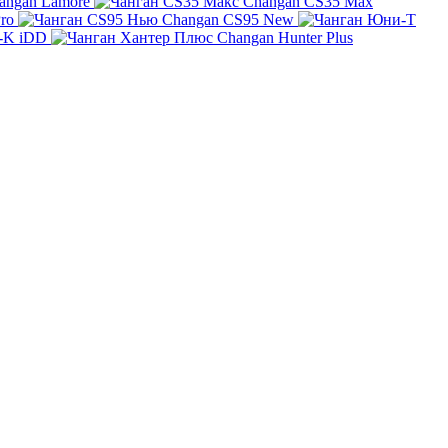
angan Lamore
Changan CS35 Max
ro
Changan CS95 New
-K iDD
Changan Hunter Plus