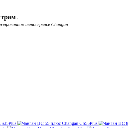
етрам
.
лизированном автосервисе Changan
CS35Plus
Changan CS55Plus