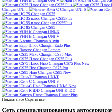
Changan UNI-V
Changan Al
Changan CS75 Plus
Changan UNI-T
Changan UNI-S
Changan CS75
Changan CS35Plus
Changan CS55Plus
Changan CS85
Changan UNI-K
Changan UNI-V
Changan Alsvin
Changan Eado Plus
Changan Lamore
Changan CS35 Max
Changan CS75 Plus
Changan CS75 Plus New
Changan CS75 Pro
Changan CS95 New
Changan UNI-T
Changan UNI-S
Changan UNI-S New
Changan UNI-K iDD
Changan Hunter Plus
Показать все
Скрыть все
Сеть специализированных автосервисов