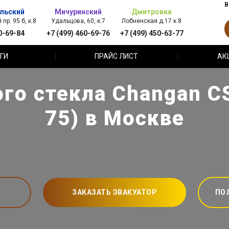
В
льский
Мичуринский
Дмитровка
пр. 95 б, к.8
Удальцова, 60, к.7
Лобненская д.17 к.8
0-69-84
+7 (499) 460-69-76
+7 (499) 450-63-77
ГИ
ПРАЙС ЛИСТ
АК
го стекла Changan C
75) в Москве
ЗАКАЗАТЬ ЭВАКУАТОР
ПО