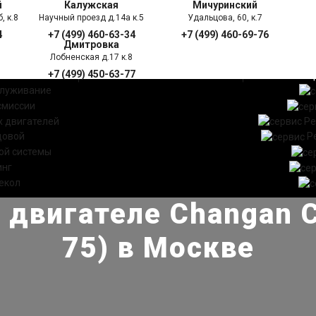
й
Калужская
Мичуринский
, к.8
Научный проезд д.14а к.5
Удальцова, 60, к.7
4
+7 (499) 460-63-34
+7 (499) 460-69-76
Дмитровка
Лобненская д.17 к.8
+7 (499) 450-63-77
УГИ
ПРАЙС ЛИСТ
АКЦ
служивание
смиссии
 двигателей
Ре
довой
Р
ой системы
инг
екол
 двигателе Changan 
75) в Москве