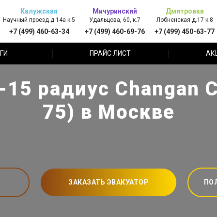
Калужская
Мичуринский
Дмитровка
Научный проезд д.14а к.5
Удальцова, 60, к.7
Лобненская д.17 к.8
+7 (499) 460-63-34
+7 (499) 460-69-76
+7 (499) 450-63-77
ГИ
ПРАЙС ЛИСТ
АК
15 радиус Changan C
75) в Москве
ЗАКАЗАТЬ ЭВАКУАТОР
ПО