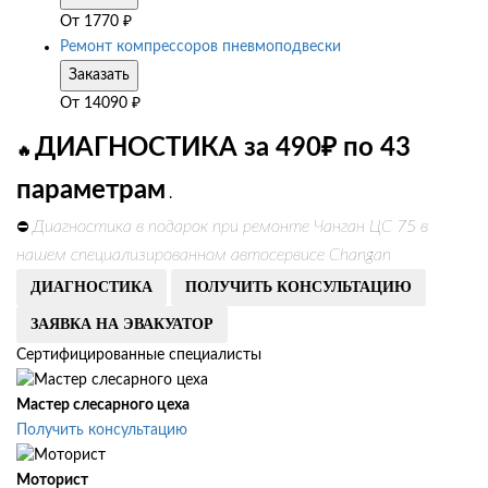
От
1770
₽
Ремонт компрессоров пневмоподвески
Заказать
От
14090
₽
ДИАГНОСТИКА за 490₽ по 43
🔥
параметрам
.
Диагностика в подарок при ремонте Чанган ЦС 75 в
⛔
нашем специализированном автосервисе Changan
ДИАГНОСТИКА
ПОЛУЧИТЬ КОНСУЛЬТАЦИЮ
ЗАЯВКА НА ЭВАКУАТОР
Сертифицированные специалисты
Мастер слесарного цеха
Получить консультацию
Моторист