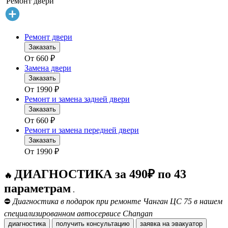
Ремонт двери
Ремонт двери
Заказать
От
660
₽
Замена двери
Заказать
От
1990
₽
Ремонт и замена задней двери
Заказать
От
660
₽
Ремонт и замена передней двери
Заказать
От
1990
₽
ДИАГНОСТИКА за 490₽ по 43
🔥
параметрам
.
⛔
Диагностика в подарок при ремонте Чанган ЦС 75 в нашем
специализированном автосервисе Changan
диагностика
получить консультацию
заявка на эвакуатор