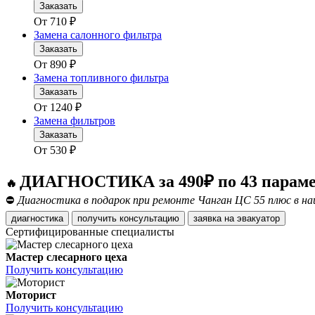
Заказать
От
710
₽
Замена салонного фильтра
Заказать
От
890
₽
Замена топливного фильтра
Заказать
От
1240
₽
Замена фильтров
Заказать
От
530
₽
ДИАГНОСТИКА за 490₽ по 43 парам
🔥
⛔
Диагностика в подарок при ремонте Чанган ЦС 55 плюс в н
диагностика
получить консультацию
заявка на эвакуатор
Сертифицированные специалисты
Мастер слесарного цеха
Получить консультацию
Моторист
Получить консультацию