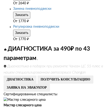
От
2640
₽
Замена пневмоподвески
Заказать
От
1770
₽
Регулировка пневмоподвески
Заказать
От
1770
₽
ДИАГНОСТИКА за 490₽ по 43
🔥
параметрам
.
Диагностика в подарок при ремонте Чанган ЦС 55 плюс в
⛔
нашем специализированном автосервисе Changan
ДИАГНОСТИКА
ПОЛУЧИТЬ КОНСУЛЬТАЦИЮ
ЗАЯВКА НА ЭВАКУАТОР
Сертифицированные специалисты
Мастер слесарного цеха