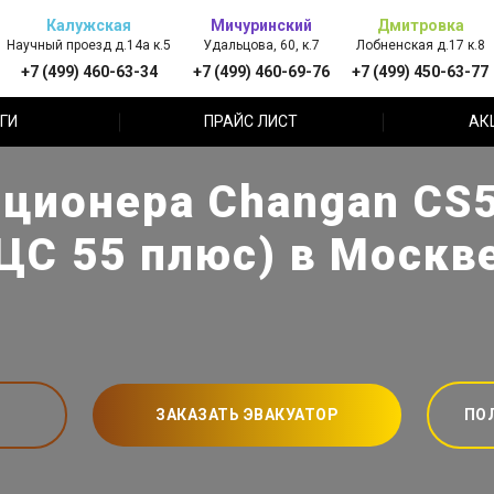
Калужская
Мичуринский
Дмитровка
Научный проезд д.14а к.5
Удальцова, 60, к.7
Лобненская д.17 к.8
+7 (499) 460-63-34
+7 (499) 460-69-76
+7 (499) 450-63-77
ГИ
ПРАЙС ЛИСТ
АК
ционера Changan CS5
ЦС 55 плюс) в Москв
ЗАКАЗАТЬ ЭВАКУАТОР
ПО