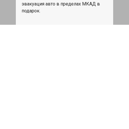
эвакуация авто в пределах МКАД в
подарок.
Записаться
Сделаем дешевле
При калькуляции на руках из другого
сервиса - эти же работы и запчасти по
более низкой цене
Записаться