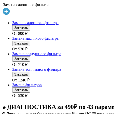
Замена салонного фильтра
Замена салонного фильтра
Заказать
От
890
₽
Замена масляного фильтра
Заказать
От
530
₽
Замена воздушного фильтра
Заказать
От
710
₽
Замена топливного фильтра
Заказать
От
1240
₽
Замена фильтров
Заказать
От
530
₽
ДИАГНОСТИКА за 490₽ по 43 парам
🔥
⛔
Диагностика в подарок при ремонте Чанган ЦС 35 плюс в н