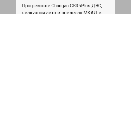
При ремонте Changan CS35Plus ДВС,
эвакуация авто в пределах МКАД в
подарок.
Записаться
Сделаем дешевле
При калькуляции на руках из другого
сервиса - эти же работы и запчасти по
более низкой цене
Записаться